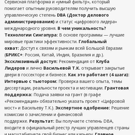
Сервисная платформа и «умный фильтр», который
помогает опытным руководителям получить высшую
управленческую степень
DBA (Доктор делового
администрирования)
и статус «цифрового лидера»
международного уровня.
В чем уникальность?
Технологии Сингапура:
В основе программы — лучшие
мировые практики эффективности.
Глобальный
охват:
Доступ к связям и рынкам всей Большой Евразии
(
БРИКС+
: Россия, Китай, Индия, Бразилия и др.).
Эксклюзивный доступ:
Рекомендация от
Клуба
Лидеров
и лично
Васильевой Т.К.
открывает закрытые
двери в госсекторе и бизнесе.
Как это работает (4 шага):
Интервью с тьютором:
Проверка вашего опыта, темы
диссертации, реальности проекта и мотивации.
Грантовая
поддержка:
Подача заявки на грант (в графе
«Рекомендация» обязательно указать проект «Цифровой
мост» и Васильеву Т.К.).
Экспертное одобрение:
Решение
комиссии о зачислении и финансовой
поддержке.
Результат:
Вы получаете степень DBA,
входите в официальный реестр лучших управленцев страны
и масштабируете свой бизнес или карьеру.
Главное