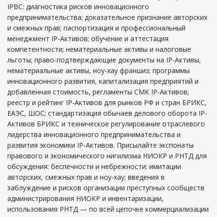
IPBC: диагностика рисков инновационного
предпринимательства; доказательное признание авторских
и смежных прав; паспортизация и профессиональный
менеджмент IP-Активов; обучение и аттестация
компетентности; нематериальные активы и налоговые
льготы; право-подтверждающие документы на IP-Активы,
нематериальные активы, ноу-хау франшиз; программы
инновационного развития, капитализация предприятий и
добавленная стоимость, регламенты СМК IP-Активов;
реестр и рейтинг IP-Активов для рынков РФ и стран БРИКС,
ЕАЭС, ШОС; стандартизация обычаев делового оборота IP-
Активов БРИКС и техническое регулирование отраслевого
лидерства инновационного предпринимательства и
развития экономики IP-Активов. Присылайте экспонаты
правового и экономического нигилизма НИОКР и РНТД для
обсуждения: беспечности и небрежности; имитации
авторских, смежных прав и ноу-хау; введения в
заблуждение и рисков организации преступных сообществ
администрирования НИОКР и инвентаризации,
использования РНТД — по всей цепочке коммерциализации