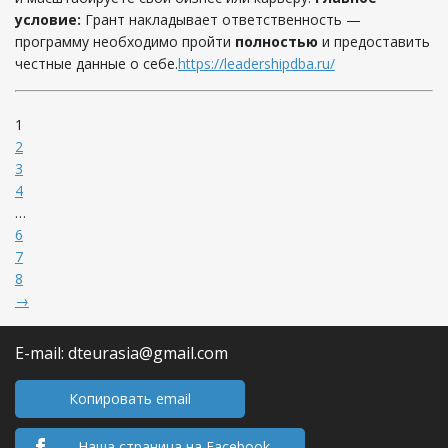
условие:
Грант накладывает ответственность —
программу необходимо пройти
полностью
и предоставить
честные данные о себе.
https://leadershipdba.ru/
1
2
3
4
…
6
7
8
→
E-mail: dteurasia@gmail.com
Копировать email
Наша страница на Facebook