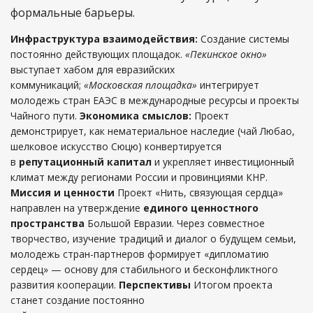
формальные барьеры.
Инфраструктура взаимодействия:
Создание системы
постоянно действующих площадок.
«Пекинское окно»
выступает хабом для евразийских
коммуникаций;
«Московская площадка»
интегрирует
молодежь стран ЕАЭС в международные ресурсы и проекты
Чайного пути.
Экономика смыслов:
Проект
демонстрирует, как нематериальное наследие (чай Любао,
шелковое искусство Сюцю) конвертируется
в
репутационный капитал
и укрепляет инвестиционный
климат между регионами России и провинциями КНР.
Миссия и ценности
Проект «Нить, связующая сердца»
направлен на утверждение
единого ценностного
пространства
Большой Евразии. Через совместное
творчество, изучение традиций и диалог о будущем семьи,
молодежь стран-партнеров формирует «дипломатию
сердец» — основу для стабильного и бесконфликтного
развития кооперации.
Перспективы
Итогом проекта
станет создание постоянно