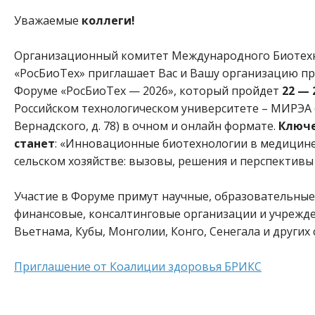
Уважаемые
коллеги!
Организационный комитет Международного Биотех
«РосБиоТех» приглашает Вас и Вашу организацию при
Форуме «РосБиоТех — 2026», который пройдет
22 — 
Российском технологическом университете – МИРЭА (
Вернадского, д. 78) в очном и онлайн формате.
Ключе
станет
: «Инновационные биотехнологии в медицин
сельском хозяйстве: вызовы, решения и перспективы
Участие в Форуме примут научные, образовательны
финансовые, консалтинговые организации и учрежде
Вьетнама, Кубы, Монголии, Конго, Сенегала и других 
Приглашение от Коалиции здоровья БРИКС