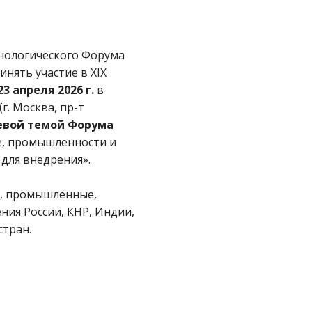
нологического Форума
нять участие в ХIX
23 апреля 2026 г.
в
г. Москва, пр-т
вой темой Форума
е, промышленности и
 для внедрения».
е, промышленные,
ния России, КНР, Индии,
стран.