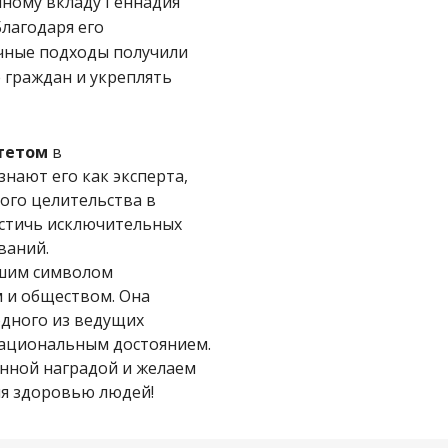
чному вкладу Геннадия
 Благодаря его
учные подходы получили
 граждан и укреплять
тетом
в
нают его как эксперта,
ого целительства в
остичь исключительных
ваний.
сшим символом
м и обществом. Она
одного из ведущих
 национальным достоянием.
нной наградой и желаем
ия здоровью людей!