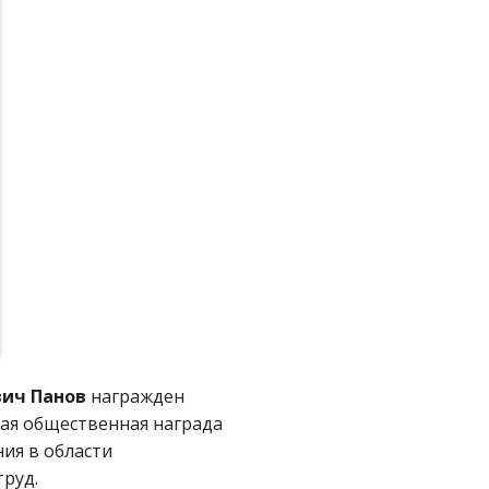
вич Панов
награжден
ная общественная награда
ия в области
руд.