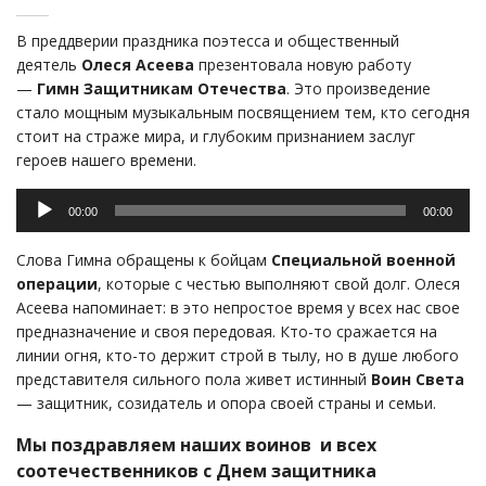
В преддверии праздника поэтесса и общественный
деятель
Олеся Асеева
презентовала новую работу
—
Гимн Защитникам Отечества
. Это произведение
стало мощным музыкальным посвящением тем, кто сегодня
стоит на страже мира, и глубоким признанием заслуг
героев нашего времени.
Аудиоплеер
00:00
00:00
Слова Гимна обращены к бойцам
Специальной военной
операции
, которые с честью выполняют свой долг. Олеся
Асеева напоминает: в это непростое время у всех нас свое
предназначение и своя передовая. Кто-то сражается на
линии огня, кто-то держит строй в тылу, но в душе любого
представителя сильного пола живет истинный
Воин Света
— защитник, созидатель и опора своей страны и семьи.
Мы поздравляем наших воинов и всех
соотечественников с Днем защитника