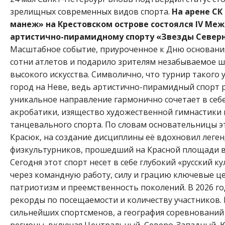
зрелищных современных видов спорта.
На арене СК
манеж» на Крестовском острове состоялся IV Ме
артистично-пирамидному спорту «Звезды Север
Масштабное событие, приуроченное к Дню основани
сотни атлетов и подарило зрителям незабываемое шо
высокого искусства. Символично, что турнир такого
город на Неве, ведь артистично-пирамидный спорт р
уникальное направление гармонично сочетает в се
акробатики, изящество художественной гимнастики 
танцевального спорта. По словам основательницы э
Красюк, на создание дисциплины её вдохновил леге
физкультурников, прошедший на Красной площади в а
Сегодня этот спорт несет в себе глубокий «русский к
через командную работу, силу и грацию ключевые ц
патриотизм и преемственность поколений. В 2026 г
рекорды по посещаемости и количеству участников.
сильнейших спортсменов, а география соревновани
регионы, включая Центральный, Северо-Западный, 