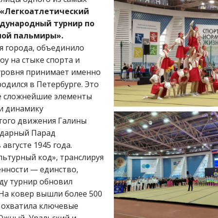
 «Легкоатлетический
ждународный турнир по
ной пальмиры».
я города, объединило
у на стыке спорта и
 уровня принимает именно
одился в Петербурге. Это
бе сложнейшие элементы
и динамику
того движения Галины
ндарный Парад
вгусте 1945 года.
ультурный код», транслируя
енности — единство,
оду турнир обновил
 На ковер вышли более 500
й охватила ключевые
Южный, Уральский и