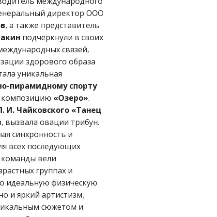
оводитель международного
генеральный директор ООО
ов
, а также представитель
макин
подчеркнули в своих
 международных связей,
изации здорового образа
тала уникальная
но-пирамидному спорту
ю композицию
«Озеро»
.
 И. Чайковского «Танец
, вызвала овации трибун.
ая синхронность и
ля всех последующих
я команды вели
зрастных группах и
ко идеальную физическую
о и яркий артистизм,
никальным сюжетом и