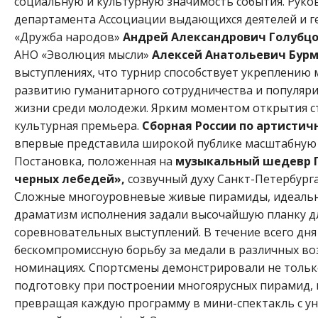
социальную и культурную значимость события. Рук
департамента Ассоциации выдающихся деятелей и 
«Дружба народов»
Андрей Александрович Голубц
АНО «Эволюция мысли»
Алексей Анатольевич Бур
выступлениях, что турнир способствует укреплению
развитию гуманитарного сотрудничества и популяр
жизни среди молодежи.
Ярким моментом открытия с
культурная премьера.
Сборная России по артистич
впервые представила широкой публике масштабну
Постановка, положенная на
музыкальный шедевр П.
черных лебедей»,
созвучный духу Санкт-Петербурга
Сложные многоуровневые живые пирамиды, идеальн
драматизм исполнения задали высочайшую планку д
соревновательных выступлений.
В течение всего дн
бескомпромиссную борьбу за медали в различных во
номинациях. Спортсмены демонстрировали не толь
подготовку при построении многоярусных пирамид, н
превращая каждую программу в мини-спектакль с у