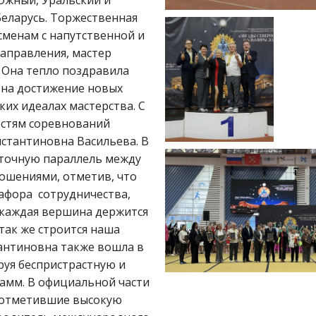
Беларусь. Торжественная
сменам с напутственной и
аправления, мастер
Она тепло поздравила
 на достижение новых
ких идеалах мастерства. С
остям соревнований
стантиновна Васильева. В
 точную параллель между
шениями, отметив, что
афора сотрудничества,
, каждая вершина держится
так же строится наша
тантиновна также вошла в
руя беспристрастную и
амм. В официальной части
, отметившие высокую