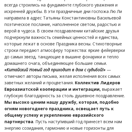
всегда строились на фундаменте глубокого уважения и
искренней дружбы. В эти праздничные дни госпожа Лю Ли
направила в адрес Татьяны Константиновны Васильевой
поэтическое послание, наполненное светом, радостью и
верой в чудеса. В своем поздравлении китайские друзья
подчеркнули важность семейных ценностей и единства,
которые лежат в основе Праздника весны. Стихотворные
строки передают атмосферу торжества: яркие фейерверки
до самых звезд, танцующие в вышине фонарики и тепло
домашнего очага, объединяющее большие семьи.
«Китайский Новый год приходит в дом с судьбой!»
—
отмечают авторы письма, желая исполнения всех самых
заветных желаний и процветания.
Коллектив Лидеров
Евроазиатской кооперации и интеграции,
выражает
глубокую благодарность за столь душевное поздравление.
Мы высоко ценим нашу дружбу, которая, подобно
огням новогоднего праздника, освещает путь к
общему успеху и укреплению евразийского
партнерства
. Пусть наступивший год принесет всем нам
энергию созидания, гармонию и новые горизонты для